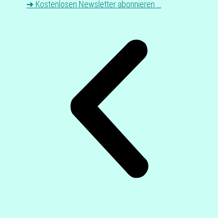
➜ Kos­ten­lo­sen News­let­ter abonnieren …