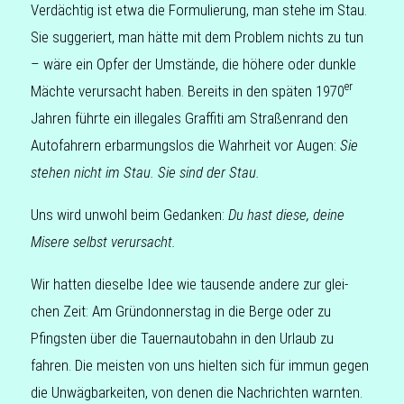
Ver­däch­tig ist etwa die For­mu­lie­rung, man stehe im Stau.
Sie sug­ge­riert, man hätte mit dem Pro­blem nichts zu tun
– wäre ein Opfer der Umstän­de, die höhere oder dunkle
er
Mächte ver­ur­sacht haben. Bereits in den späten 1970
Jahren führte ein ille­ga­les Graf­fi­ti am Stra­ßen­rand den
Auto­fah­rern erbar­mungs­los die Wahr­heit vor Augen:
Sie
stehen nicht im Stau. Sie sind der Stau.
Uns wird unwohl beim Gedan­ken:
Du hast diese, deine
Misere selbst verursacht.
Wir hatten die­sel­be Idee wie tau­sen­de andere zur glei­
chen Zeit: Am Grün­don­ners­tag in die Berge oder zu
Pfings­ten über die Tau­ern­au­to­bahn in den Urlaub zu
fahren. Die meis­ten von uns hiel­ten sich für immun gegen
die Unwäg­bar­kei­ten, von denen die Nach­rich­ten warnten.