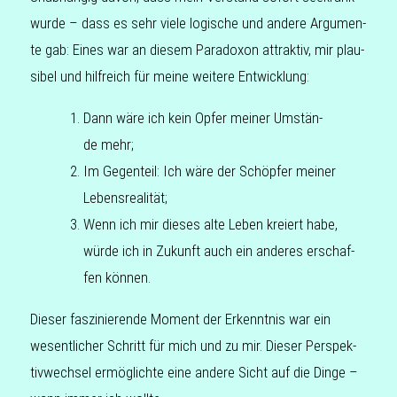
wurde – dass es sehr viele logi­sche und andere Argu­men­
te gab: Eines war an diesem Para­do­xon attrak­tiv, mir plau­
si­bel und hilf­reich für meine wei­te­re Entwicklung:
Dann wäre ich kein Opfer meiner Umstän­
de mehr;
Im Gegen­teil: Ich wäre der Schöp­fer meiner
Lebensrealität;
Wenn ich mir dieses alte Leben kre­iert habe,
würde ich in Zukunft auch ein ande­res erschaf­
fen können.
Dieser fas­zi­nie­ren­de Moment der Erkennt­nis war ein
wesent­li­cher Schritt für mich und zu mir. Dieser Per­spek­
tiv­wech­sel ermög­lich­te eine andere Sicht auf die Dinge –