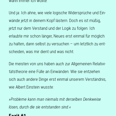
wann immer ich wollte.
Und ja: Ich ahne, wie viele logi­sche Wider­sprü­che und Ein­
wän­de jetzt in deinem Kopf läs­tern. Doch es ist müßig,
jetzt nur dem Ver­stand und der Logik zu folgen. Ich
erlaub­te mir schon länger, Neues erst einmal für mög­lich
zu halten, dann selbst zu ver­su­chen – um letzt­lich zu ent­
schei­den, was mir dient und was nicht.
Die meis­ten von uns haben auch zur All­ge­mei­nen Rela­ti­vi­
täts­theo­rie eine Fülle an Ein­wän­den. Wie sie ent­zie­hen
sich auch andere Dinge erst einmal unse­rem Ver­ständ­nis,
wie Albert Ein­stein wusste:
»Pro­ble­me kann man nie­mals mit der­sel­ben Denk­wei­se
lösen, durch die sie ent­stan­den sind.«