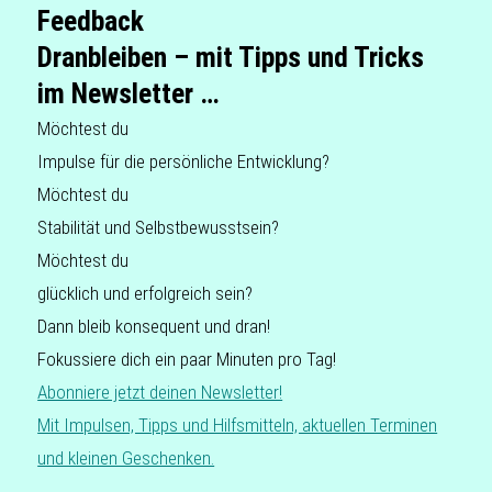
Feedback
Dranbleiben – mit Tipps und Tricks
im Newsletter …
Möch­test du
Impul­se für die per­sön­li­che Entwicklung?
Möch­test du
Sta­bi­li­tät und Selbstbewusstsein?
Möch­test du
glück­lich und erfolg­reich sein?
Dann bleib kon­se­quent und dran!
Fokus­sie­re dich ein paar Minu­ten pro Tag!
Abon­nie­re jetzt deinen Newsletter!
Mit Impul­sen, Tipps und Hilfs­mit­teln, aktu­el­len Ter­mi­nen
und klei­nen Geschenken.