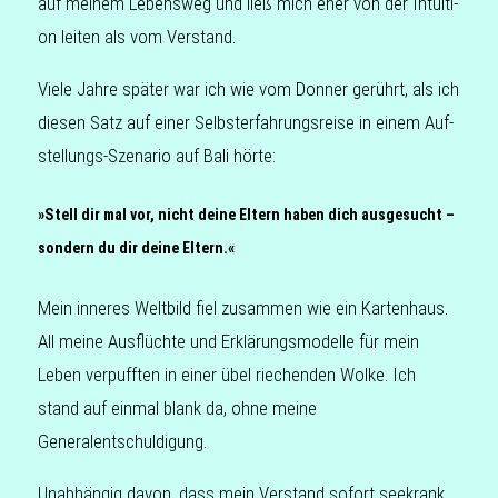
auf meinem Lebens­weg und ließ mich eher von der Intui­ti­
on leiten als vom Verstand.
Viele Jahre später war ich wie vom Donner gerührt, als ich
diesen Satz auf einer Selbst­er­fah­rungs­rei­se in einem Auf­
stel­lungs-Sze­na­rio auf Bali hörte:
»Stell dir mal vor, nicht deine Eltern haben dich ausgesucht –
sondern du dir deine Eltern.«
Mein inne­res Welt­bild fiel zusam­men wie ein Kar­ten­haus.
All meine Aus­flüch­te und Erklä­rungs­mo­del­le für mein
Leben ver­puff­ten in einer übel rie­chen­den Wolke. Ich
stand auf einmal blank da, ohne meine
Generalentschuldigung.
Unab­hän­gig davon, dass mein Ver­stand sofort see­krank