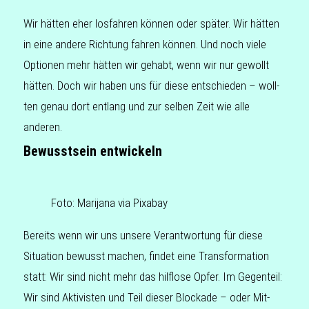
Wir hätten eher los­fah­ren können oder später. Wir hätten
in eine andere Rich­tung fahren können. Und noch viele
Optio­nen mehr hätten wir gehabt, wenn wir nur gewollt
hätten. Doch wir haben uns für diese ent­schie­den – woll­
ten genau dort ent­lang und zur selben Zeit wie alle
anderen.
Bewusstsein entwickeln
Foto: Mari­ja­na via Pixabay
Bereits wenn wir uns unsere Ver­ant­wor­tung für diese
Situa­ti­on bewusst machen, findet eine Trans­for­ma­ti­on
statt: Wir sind nicht mehr das hilf­lo­se Opfer. Im Gegen­teil:
Wir sind Akti­vis­ten und Teil dieser Blo­cka­de – oder Mit­