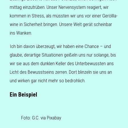
mit­tag ein­zu­trü­ben. Unser Ner­ven­sys­tem reagiert, wir
kommen in Stress, als müss­ten wir uns vor einer Geröll­la­
wi­ne in Sicher­heit brin­gen. Unsere Welt gerät schein­bar
ins Wanken.
Ich bin davon über­zeugt, wir haben eine Chance – und
glaube, der­ar­ti­ge Situa­tio­nen gei­ßeln uns nur solan­ge, bis
wir sie aus dem dunk­len Keller des Unter­be­wuss­ten ans
Licht des Bewusst­seins zerren. Dort blin­zeln sie uns an
und wirken gar nicht mehr so bedrohlich.
Ein Beispiel
Foto: G.C. via Pixabay