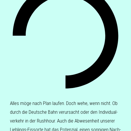
Alles möge nach Plan laufen. Doch wehe, wenn nicht. Ob
durch die Deut­sche Bahn ver­ur­sacht oder den Indi­vi­du­al­
ver­kehr in der Rush­hour. Auch die Abwe­sen­heit unse­rer
Lieb­lings-Eis­sor­te hat das Poten­zi­al, einen son­ni­gen Nach­