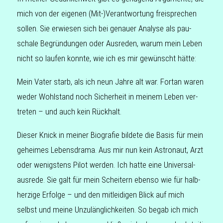
mich von der eige­nen (Mit-)Verantwortung frei­spre­chen
sollen. Sie erwie­sen sich bei genau­er Ana­ly­se als pau­
scha­le Begrün­dun­gen oder Aus­re­den, warum mein Leben
nicht so laufen konnte, wie ich es mir gewünscht hätte:
Mein Vater starb, als ich neun Jahre alt war. Fortan waren
weder Wohl­stand noch Sicher­heit in meinem Leben ver­
tre­ten – und auch kein Rückhalt.
Dieser Knick in meiner Bio­gra­fie bil­de­te die Basis für mein
gehei­mes Lebens­dra­ma. Aus mir nun kein Astro­naut, Arzt
oder wenigs­tens Pilot werden. Ich hatte eine Uni­ver­sal­
aus­re­de. Sie galt für mein Schei­tern ebenso wie für halb­
her­zi­ge Erfol­ge – und den mit­lei­di­gen Blick auf mich
selbst und meine Unzu­läng­lich­kei­ten. So begab ich mich