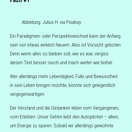
Fazit #1
Abbil­dung: Julius H. via Pixabay
Ein Para­dig­men- oder Per­spek­tiv­wech­sel kann der Anfang
sein von etwas wirk­lich Neuem. Also ist Vor­sicht gebo­ten:
Denn wenn alles so blei­ben soll, wie es war, ver­giss
diesen Text besser rasch und mach weiter wie bisher.
Wer aller­dings mehr Leben­dig­keit, Fülle und Bewusst­heit
in sein Leben brin­gen möchte, könnte sich gele­gent­lich
vergegenwärtigen:
Der Ver­stand und die Gedan­ken leben vom Ver­gan­ge­nen,
vom Erleb­ten. Unser Gehirn liebt den Auto­pi­lo­ten – allein,
um Ener­gie zu sparen. Sobald wir aller­dings gewohn­te