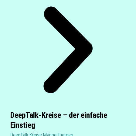
DeepTalk-Kreise – der einfache
Einstieg
DeepTalk-Kreise Män­ner­the­men