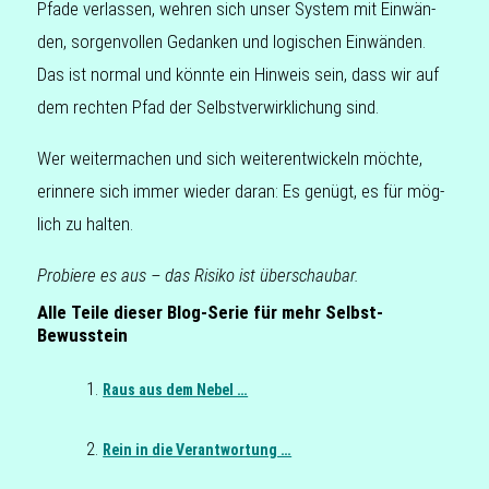
Pfade ver­las­sen, wehren sich unser System mit Ein­wän­
den, sor­gen­vol­len Gedan­ken und logi­schen Ein­wän­den.
Das ist normal und könnte ein Hin­weis sein, dass wir auf
dem rech­ten Pfad der Selbst­ver­wirk­li­chung sind.
Wer wei­ter­ma­chen und sich wei­ter­ent­wi­ckeln möchte,
erin­ne­re sich immer wieder daran: Es genügt, es für mög­
lich zu halten.
Pro­bie­re es aus – das Risiko ist überschaubar.
Alle Teile dieser Blog-Serie für mehr Selbst-
Bewusstein
Raus aus dem Nebel …
Rein in die Verantwortung …