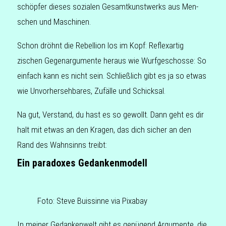
schöp­fer dieses sozia­len Gesamt­kunst­werks aus Men­
schen und Maschinen.
Schon dröhnt die Rebel­li­on los im Kopf: Reflex­ar­tig
zischen Gegen­ar­gu­men­te heraus wie Wurf­ge­schos­se: So
ein­fach kann es nicht sein. Schließ­lich gibt es ja so etwas
wie Unvor­her­seh­ba­res, Zufäl­le und Schicksal.
Na gut, Ver­stand, du hast es so gewollt. Dann geht es dir
halt mit etwas an den Kragen, das dich sicher an den
Rand des Wahn­sinns treibt:
Ein paradoxes Gedankenmodell
Foto: Steve Buis­sin­ne via Pixabay
In meiner Gedan­ken­welt gibt es genü­gend Argu­men­te, die