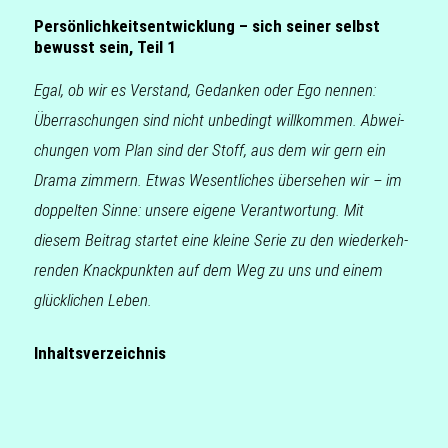
Persönlichkeitsentwicklung – sich seiner selbst
bewusst sein, Teil 1
Egal, ob wir es Ver­stand, Gedan­ken oder Ego nennen:
Über­ra­schun­gen sind nicht unbe­dingt will­kom­men. Abwei­
chun­gen vom Plan sind der Stoff, aus dem wir gern ein
Drama zim­mern. Etwas Wesent­li­ches über­se­hen wir – im
dop­pel­ten Sinne: unsere eigene Ver­ant­wor­tung. Mit
diesem Bei­trag star­tet eine kleine Serie zu den wie­der­keh­
ren­den Knack­punk­ten auf dem Weg zu uns und einem
glück­li­chen Leben.
Inhaltsverzeichnis