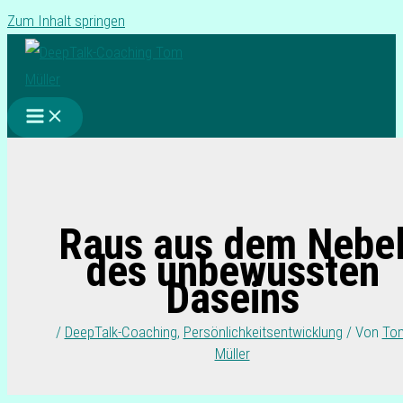
Zum Inhalt springen
Raus aus dem Nebe
des unbewussten
Daseins
/
DeepTalk-Coaching
,
Persönlichkeitsentwicklung
/ Von
To
Müller