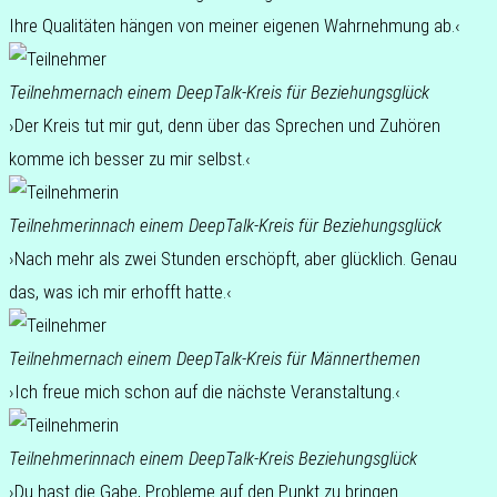
Ihre Qua­li­tä­ten hängen von meiner eige­nen Wahr­neh­mung ab.‹
Teil­neh­mer
nach einem DeepTalk-Kreis für Beziehungsglück
›Der Kreis tut mir gut, denn über das Spre­chen und Zuhö­ren
komme ich besser zu mir selbst.‹
Teil­neh­me­rin
nach einem DeepTalk-Kreis für Beziehungsglück
›Nach mehr als zwei Stun­den erschöpft, aber glück­lich. Genau
das, was ich mir erhofft hatte.‹
Teil­neh­mer
nach einem DeepTalk-Kreis für Männerthemen
›Ich freue mich schon auf die nächs­te Veranstaltung.‹
Teil­neh­me­rin
nach einem DeepTalk-Kreis Beziehungsglück
›Du hast die Gabe, Pro­ble­me auf den Punkt zu brin­gen