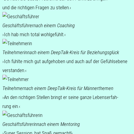
und die rich­ti­gen Fragen zu stellen.‹
Geschäfts­füh­rer
nach einem Coaching
›Ich hab mich total wohlgefühlt.‹
Teil­neh­me­rin
nach einem DeepTalk-Kreis für Beziehungsglück
›Ich fühlte mich gut auf­ge­ho­ben und auch auf der Gefühls­ebe­ne
verstanden.‹
Teil­neh­mer
nach einem DeepTalk-Kreis für Männerthemen
›An den rich­ti­gen Stel­len bringt er seine ganze Lebens­er­fah­
rung ein.‹
Geschäfts­füh­re­rin
nach einem Mentoring
›Super Ses­si­on, hat Spaß gemacht!‹