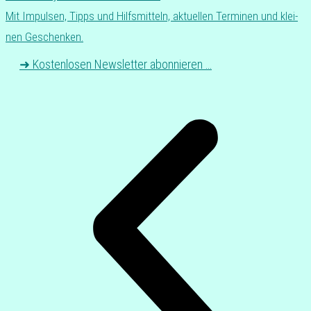
Mit Impul­sen, Tipps und Hilfs­mit­teln, aktu­el­len Ter­mi­nen und klei­
nen Geschenken.
➜ Kos­ten­lo­sen News­let­ter abonnieren …