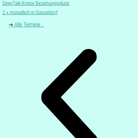
DeepTalk-Kreise Bezie­hungs­glück
2 × monat­lich in Düsseldorf
➜ Alle Termine …