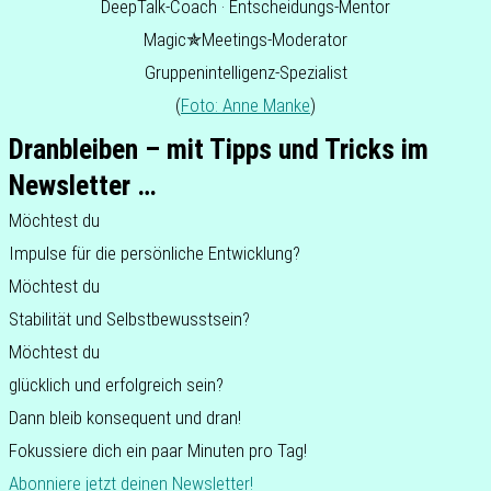
DeepTalk-Coach · Ent­schei­dungs-Mentor
Magic✯Meetings-Moderator
Grup­pen­in­tel­li­genz-Spe­zia­list
(
Foto: Anne Manke
)
Dranbleiben – mit Tipps und Tricks im
Newsletter …
Möch­test du
Impul­se für die per­sön­li­che Entwicklung?
Möch­test du
Sta­bi­li­tät und Selbstbewusstsein?
Möch­test du
glück­lich und erfolg­reich sein?
Dann bleib kon­se­quent und dran!
Fokus­sie­re dich ein paar Minu­ten pro Tag!
Abon­nie­re jetzt deinen Newsletter!