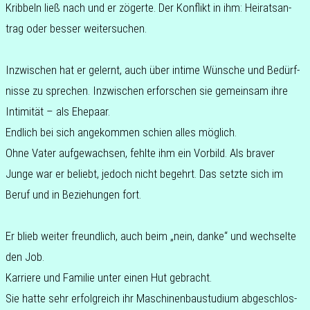
Krib­beln ließ nach und er zöger­te. Der Kon­flikt in ihm: Hei­rats­an­
trag oder besser weitersuchen.
Inzwi­schen hat er gelernt, auch über intime Wün­sche und Bedürf­
nis­se zu spre­chen. Inzwi­schen erfor­schen sie gemein­sam ihre
Inti­mi­tät – als Ehepaar.
End­lich bei sich ange­kom­men schien alles möglich.
Ohne Vater auf­ge­wach­sen, fehlte ihm ein Vor­bild. Als braver
Junge war er beliebt, jedoch nicht begehrt. Das setzte sich im
Beruf und in Bezie­hun­gen fort.
Er blieb weiter freund­lich, auch beim „nein, danke“ und wech­sel­te
den Job.
Kar­rie­re und Fami­lie unter einen Hut gebracht.
Sie hatte sehr erfolg­reich ihr Maschi­nen­bau­stu­di­um abge­schlos­