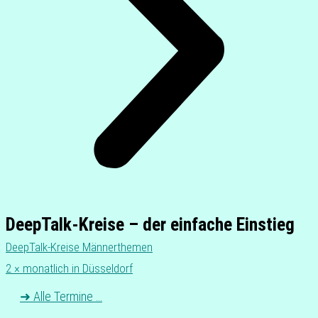
DeepTalk-Kreise – der einfache Einstieg
DeepTalk-Kreise Män­ner­the­men
2 × monat­lich in Düsseldorf
➜ Alle Termine …