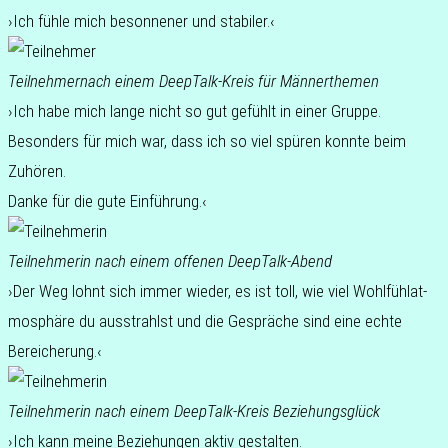
›Ich fühle mich beson­ne­ner und stabiler.‹
Teil­neh­mer
nach einem DeepTalk-Kreis für Männerthemen
›Ich habe mich lange nicht so gut gefühlt in einer Gruppe.
Beson­ders für mich war, dass ich so viel spüren konnte beim
Zuhören.
Danke für die gute Einführung.‹
Teil­neh­me­rin
nach einem offe­nen DeepTalk-Abend
›Der Weg lohnt sich immer wieder, es ist toll, wie viel Wohl­fühl­at­
mo­sphä­re du aus­strahlst und die Gesprä­che sind eine echte
Bereicherung.‹
Teil­neh­me­rin
nach einem DeepTalk-Kreis Beziehungsglück
›Ich kann meine Bezie­hun­gen aktiv gestal­ten.