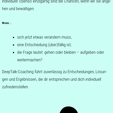
indi­vi­du­ell. Ebenso ein­zig­ar­tig sind die Chan­cen, wenn wir sie ange­
hen und bewältigen.
Wenn …
sich jetzt etwas ver­än­dern muss;
eine Ent­schei­dung (über)fällig ist;
die Frage lautet: gehen oder blei­ben – auf­ge­ben oder
weitermachen?
DeepTalk-Coa­ching führt zuver­läs­sig zu Ent­schei­dun­gen, Lösun­
gen und Ergeb­nis­sen, die dir ent­spre­chen und dich indi­vi­du­ell
zufriedenstellen.