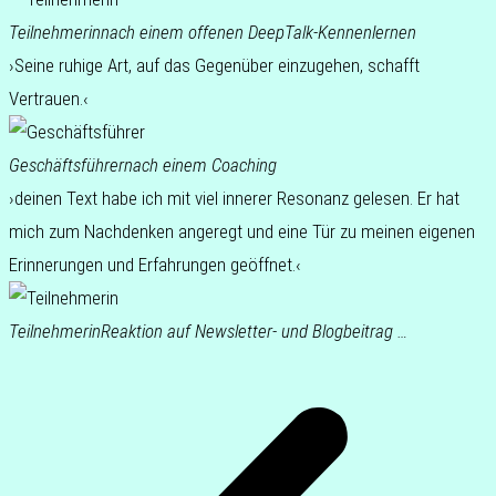
Teil­neh­me­rin
nach einem offe­nen DeepTalk-Kennenlernen
›Seine ruhige Art, auf das Gegen­über ein­zu­ge­hen, schafft
Vertrauen.‹
Geschäfts­füh­rer
nach einem Coaching
›deinen Text habe ich mit viel inne­rer Reso­nanz gele­sen. Er hat
mich zum Nach­den­ken ange­regt und eine Tür zu meinen eige­nen
Erin­ne­run­gen und Erfah­run­gen geöffnet.‹
Teil­neh­me­rin
Reak­ti­on auf News­let­ter- und Blogbeitrag …