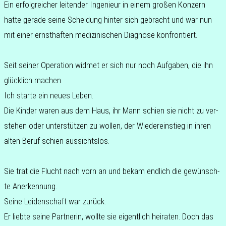
Ein erfolg­rei­cher lei­ten­der Inge­nieur in einem großen Kon­zern
hatte gerade seine Schei­dung hinter sich gebracht und war nun
mit einer ernst­haf­ten medi­zi­ni­schen Dia­gno­se konfrontiert.
Seit seiner Ope­ra­ti­on widmet er sich nur noch Auf­ga­ben, die ihn
glück­lich machen.
Ich starte ein neues Leben.
Die Kinder waren aus dem Haus, ihr Mann schien sie nicht zu ver­
ste­hen oder unter­stüt­zen zu wollen, der Wie­der­ein­stieg in ihren
alten Beruf schien aus­sichts­los.
Sie trat die Flucht nach vorn an und bekam end­lich die gewünsch­
te Anerkennung.
Seine Lei­den­schaft war zurück.
Er liebte seine Part­ne­rin, wollte sie eigent­lich hei­ra­ten. Doch das