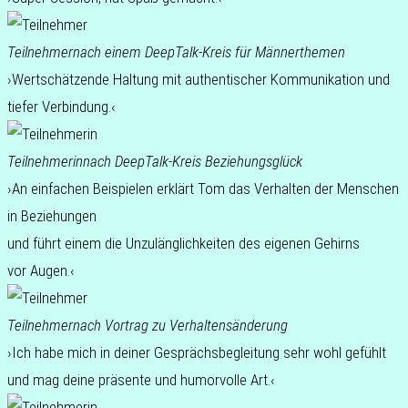
Teil­neh­mer
nach einem DeepTalk-Kreis für Männerthemen
›Wert­schät­zen­de Hal­tung mit authen­ti­scher Kom­mu­ni­ka­ti­on und
tiefer Verbindung.‹
Teil­neh­me­rin
nach DeepTalk-Kreis Beziehungsglück
›An ein­fa­chen Bei­spie­len erklärt Tom das Ver­hal­ten der Men­schen
in Bezie­hun­gen
und führt einem die Unzu­läng­lich­kei­ten des eige­nen Gehirns
vor Augen.‹
Teil­neh­mer
nach Vor­trag zu Verhaltensänderung
›Ich habe mich in deiner Gesprächs­be­glei­tung sehr wohl gefühlt
und mag deine prä­sen­te und humor­vol­le Art.‹