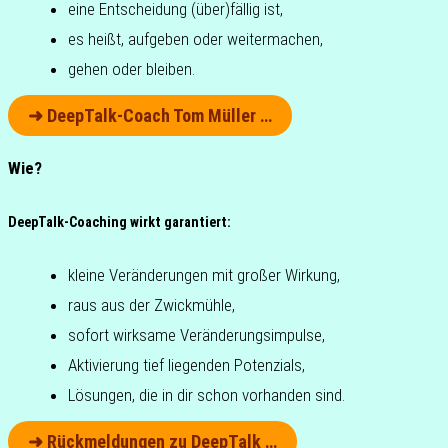
eine Ent­schei­dung (über)fällig ist,
es heißt, auf­ge­ben oder weitermachen,
gehen oder bleiben.
➜ DeepTalk-Coach Tom Müller …
Wie?
DeepTalk-Coaching wirkt garantiert:
kleine Ver­än­de­run­gen mit großer Wirkung,
raus aus der Zwickmühle,
sofort wirk­sa­me Veränderungsimpulse,
Akti­vie­rung tief lie­gen­den Potenzials,
Lösun­gen, die in dir schon vor­han­den sind.
➜ Rück­mel­dun­gen zu DeepTalk …