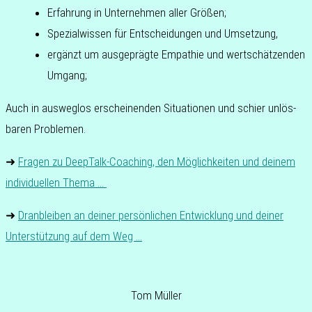
Erfah­rung in Unter­neh­men aller Größen;
Spe­zi­al­wis­sen für Ent­schei­dun­gen und Umsetzung,
ergänzt um aus­ge­präg­te Empa­thie und wert­schät­zen­den
Umgang;
Auch in aus­weg­los erschei­nen­den Situa­tio­nen und schier unlös­
ba­ren Problemen.
➜
Fragen zu DeepTalk-Coa­ching, den Mög­lich­kei­ten und deinem
indi­vi­du­el­len Thema …
➜
Dran­blei­ben an deiner per­sön­li­chen Ent­wick­lung und deiner
Unter­stüt­zung auf dem Weg …
Tom Müller