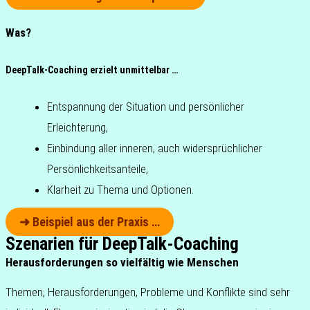
Was?
DeepTalk-Coaching erzielt unmittelbar …
Ent­span­nung der Situa­ti­on und per­sön­li­cher
Erleichterung,
Ein­bin­dung aller inne­ren, auch wider­sprüch­li­cher
Persönlichkeitsanteile,
Klar­heit zu Thema und Optionen.
➜ Bei­spiel aus der Praxis …
Szenarien für DeepTalk-Coaching
Herausforderungen so vielfältig wie Menschen
Themen, Her­aus­for­de­run­gen, Pro­ble­me und Kon­flik­te sind sehr