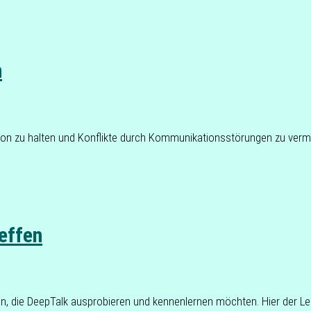
n
i­on zu halten und Kon­flik­te durch Kom­mu­ni­ka­ti­ons­stö­run­gen zu ver
effen
n, die DeepTalk aus­pro­bie­ren und ken­nen­ler­nen möch­ten. Hier der Lei