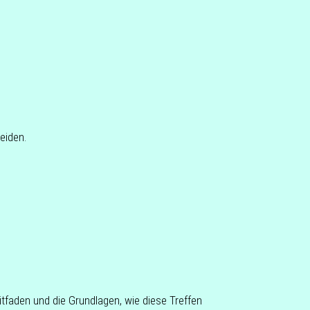
meiden.
t­fa­den und die Grund­la­gen, wie diese Tref­fen