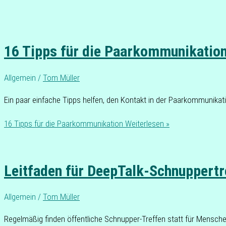
16 Tipps für die Paarkommunikatio
Allgemein
/
Tom Müller
Ein paar ein­fa­che Tipps helfen, den Kon­takt in der Paar­kom­mu­ni­ka­t
16 Tipps für die Paarkommunikation
Weiterlesen »
Leitfaden für DeepTalk-Schnuppertr
Allgemein
/
Tom Müller
Regel­mä­ßig finden öffent­li­che Schnup­per-Tref­fen statt für Men­sche