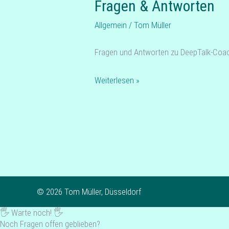
Fragen & Antworten
Allgemein
/
Tom Müller
Fragen und Ant­wor­ten zu DeepTalk-Coa
Weiterlesen »
© 2026 Tom Müller, Düsseldorf
🖐️ Warte noch! 🖐️
Noch Fragen offen geblieben?